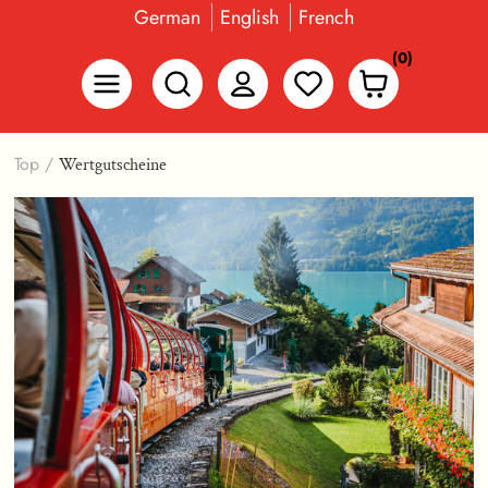
German
English
French
(0)
Top
/
Wertgutscheine