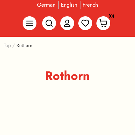
German
English
French
(0)
Top
/
Rothorn
Rothorn