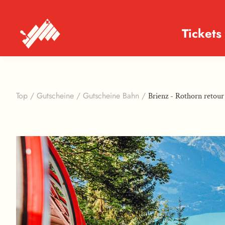
Tickets
Top
/
Gutscheine
/
Gutscheine Bahn
/
Brienz - Rothorn retour