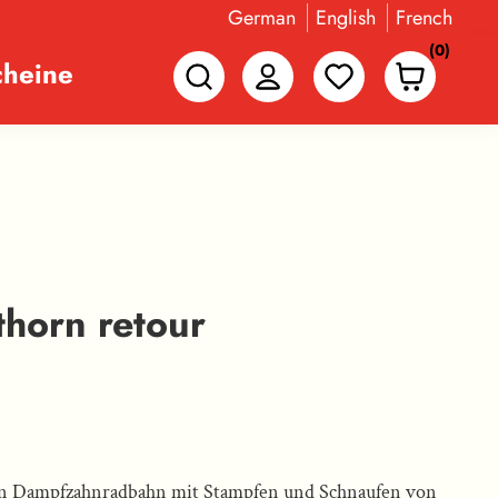
German
English
French
(0)
cheine
thorn retour
gen Dampfzahnradbahn mit Stampfen und Schnaufen von