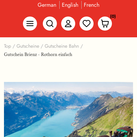
German
English
French
(0)
Top
/
Gutscheine
/
Gutscheine Bahn
/
Gutschein Brienz - Rothorn einfach