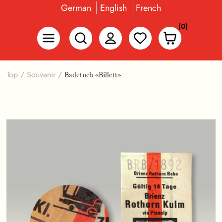
German
English
French
(0)
Top
/
Souvenir
/
Badetuch «Billett»