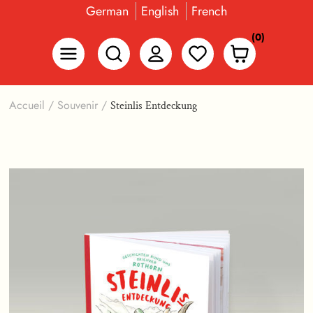
German
English
French
(0)
Accueil
/
Souvenir
/
Steinlis Entdeckung