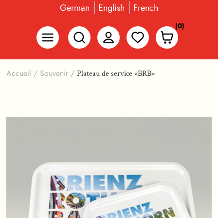
German
English
French
(0)
Accueil
/
Souvenir
/
Plateau de service «BRB»