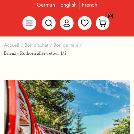
German
English
French
(0)
Accueil
/
Bon d'achat
/
Bon de train
/
Brienz - Rothorn aller-retour 1/2